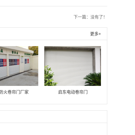
下一篇：没有了！
更多+
防火卷帘门厂家
启东电动卷帘门
启东车