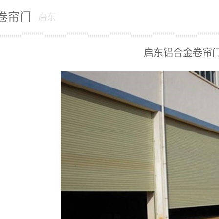
卷帘门
启东
启东铝合金卷帘