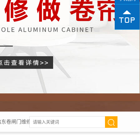
启东卷闸门维修,启东电动卷帘门,启东工厂电动门,启东