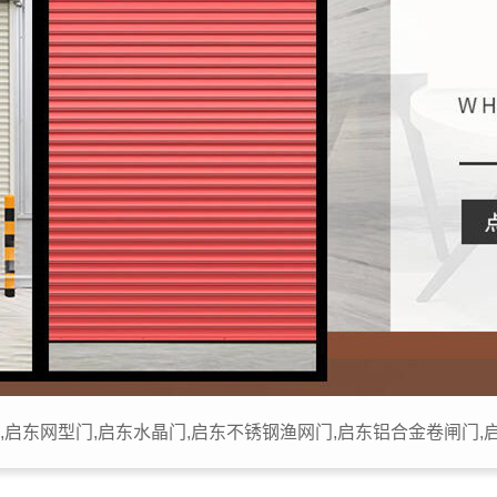
,启东网型门,启东水晶门,启东不锈钢渔网门,启东铝合金卷闸门,